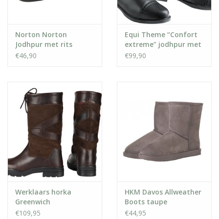
Norton Norton
Equi Theme “Confort
Jodhpur met rits
extreme” jodhpur met
rits
€46,90
€99,90
Werklaars horka
HKM Davos Allweather
Greenwich
Boots taupe
€109,95
€44,95