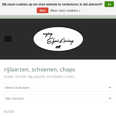
Wij slaan cookies op om onze website te verbeteren. Is dat akkoord?
Ja
Nee
Meer over cookies »
0 Artikelen - €0,00
Home
Stal en meer
Paard
rijlaarzen, schoenen, chaps
Ruiter
HOME
/
RUITER
/
RIJLAARZEN, SCHOENEN, CHAPS
Verzorging
Super Sales deals
RUITER