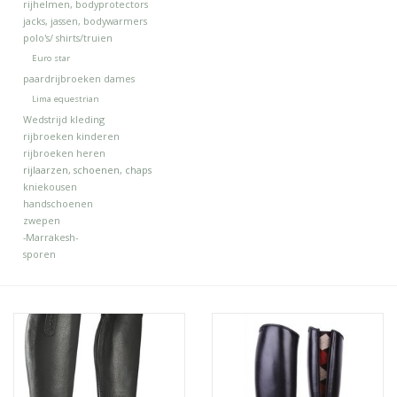
rijhelmen, bodyprotectors
jacks, jassen, bodywarmers
polo's/ shirts/truien
Euro star
paardrijbroeken dames
Lima equestrian
Wedstrijd kleding
rijbroeken kinderen
rijbroeken heren
rijlaarzen, schoenen, chaps
kniekousen
handschoenen
zwepen
-Marrakesh-
sporen