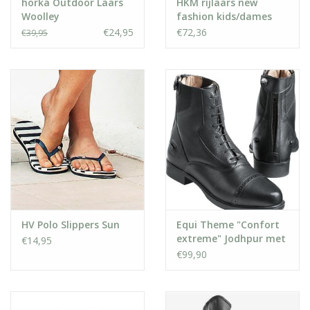
horka Outdoor Laars
HKM rijlaars new
Woolley
fashion kids/dames
€24,95
€72,36
€39,95
HV Polo Slippers Sun
Equi Theme "Confort
extreme" Jodhpur met
€14,95
veters
€99,90