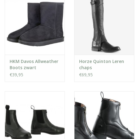
HKM Davos Allweather
Horze Quinton Leren
Boots zwart
chaps
€39,95
€69,95