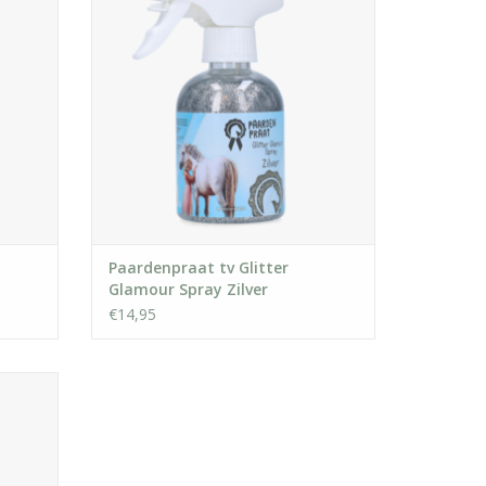
GEN
TOEVOEGEN AAN WINKELWAGEN
Paardenpraat tv Glitter
Glamour Spray Zilver
€14,95
nde
rlijk
!
GEN