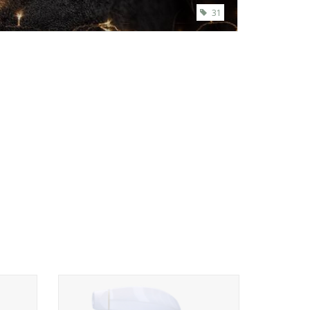
31
r Spray
De Paardenpraat tv Glitter Glamour Spray
 nooit
Zilver laat je paard of pony stralen als
nooit tevoren!