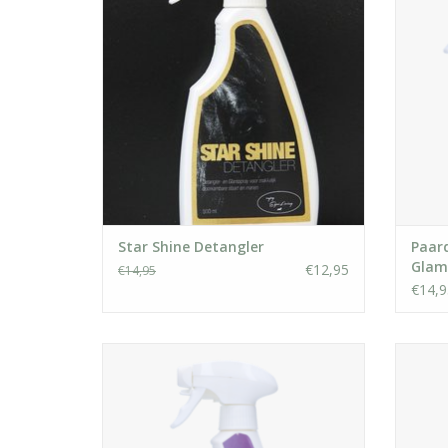
TOEVOEGEN AAN WINKELWAGEN
TO
Star Shine Detangler
Paard
Glam
€12,95
€14,95
€14,9
De Paardenpraat tv Glans Spray met
St
lavendel en natuurlijke ingrediënten dat
sham
een rustgevende uitwerking op je paard of
pony geeft!
TO
TOEVOEGEN AAN WINKELWAGEN