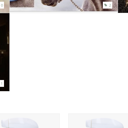
0
2
1
rdenpraat tv Glitter Glamour Spray
De Paardenpraat tv Glitter Glamou
se laat je paard of pony stralen als
laat je paard of pony stralen als
nooit tevoren!
tevoren!