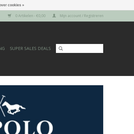
over cookies »
0 Artikelen - €0,00
Mijn account / Registreren
NG
SUPER SALES DEALS