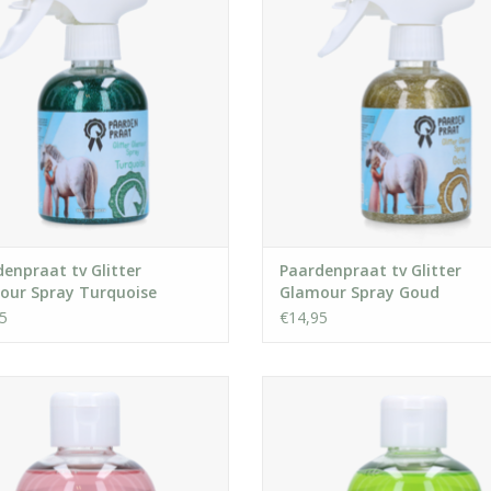
EVOEGEN AAN WINKELWAGEN
TOEVOEGEN AAN WINKELWA
enpraat tv Glitter
Paardenpraat tv Glitter
our Spray Turquoise
Glamour Spray Goud
5
€14,95
erk reinigende en verzorgende
Sterk reinigende en verzorge
poo van paardenpraat. Heerlijk
shampoo van paardenpraat. Hee
geurend en met conditioner!
geurend en met conditioner
EVOEGEN AAN WINKELWAGEN
TOEVOEGEN AAN WINKELWA