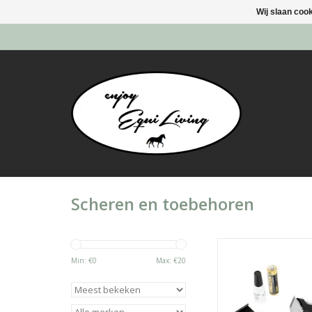
Wij slaan coo
Scheren en toebehoren
Handig mini trimmer 
bij te werken met het 
Min: €
0
Max: €
20
TOEVOEGEN AAN WI