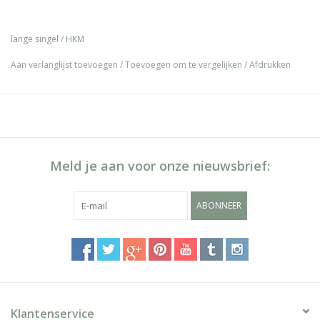
stevig elastiek. De singel in voorzien van rolgespen en heeft een
D-Ring voor evtuele hulpteugels.
lange singel
/
HKM
Verkrijgbaar in het bruin
Aan verlanglijst toevoegen
/
Toevoegen om te vergelijken
/
Afdrukken
Meld je aan voor onze nieuwsbrief:
ABONNEER
Klantenservice