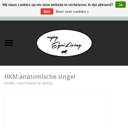
Wij slaan cookies op om onze website te verbeteren. Is dat akkoord?
Ja
Nee
Meer over cookies »
0 Artikelen - €0,00
Home
Stal en meer
Paard
HKM anatomische singel
Ruiter
HOME
/
ANATOMISCHE SINGEL
Verzorging
Super Sales deals