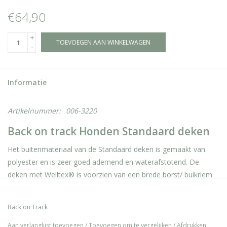
€64,90
+
TOEVOEGEN AAN WINKELWAGEN
-
Informatie
Artikelnummer:
006-3220
Back on track Honden Standaard deken
Het buitenmateriaal van de Standaard deken is gemaakt van
polyester en is zeer goed ademend en waterafstotend. De
deken met Welltex® is voorzien van een brede borst/ buikriem
en een kraag voor goede reflectie in de nek. In grootte
aanpasbaar bij de borst en boven de schoft. Voorzien van
Back on Track
elastische beenbanden en een opening voor de riem en staart.
Voor extra veiligheid is de deken uitgerust met reflectoren aan
Aan verlanglijst toevoegen
/
Toevoegen om te vergelijken
/
Afdrukken