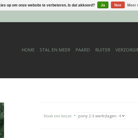
kies op om onze website te verbeteren. Is dat akkoord?
Ja
Nee
Meer 
HOME
STAL EN MEER
PAARD
RUITER
VERZORGI
Maak een keuze:
*