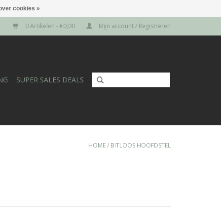
over cookies »
0 Artikelen - €0,00
Mijn account / Registreren
NG
SUPER SALES DEALS
HOME
/
BITLOOS HOOFDSTEL