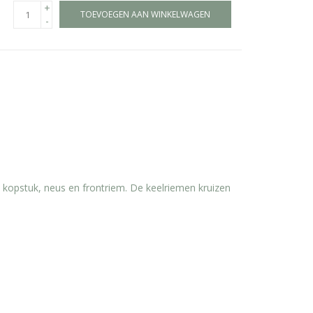
+
TOEVOEGEN AAN WINKELWAGEN
-
kopstuk, neus en frontriem. De keelriemen kruizen