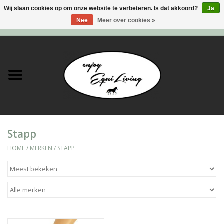
Wij slaan cookies op om onze website te verbeteren. Is dat akkoord?
Ja
Nee
Meer over cookies »
0 Artikelen - €0,00
Home
Stal en meer
Paard
Stapp
Ruiter
HOME
/
MERKEN
/
STAPP
Verzorging
Super Sales deals