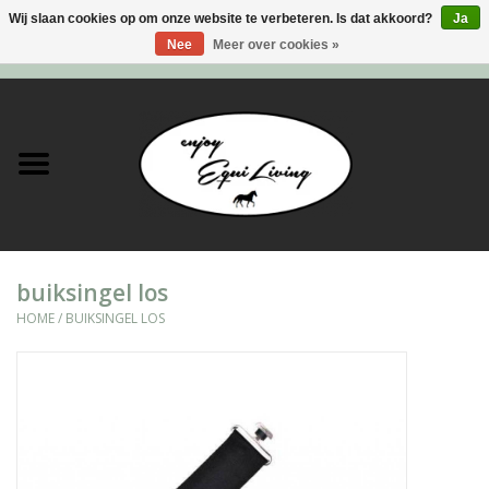
Wij slaan cookies op om onze website te verbeteren. Is dat akkoord?
Ja
Nee
Meer over cookies »
0 Artikelen - €0,00
Home
Stal en meer
Paard
buiksingel los
Ruiter
HOME
/
BUIKSINGEL LOS
Verzorging
Super Sales deals