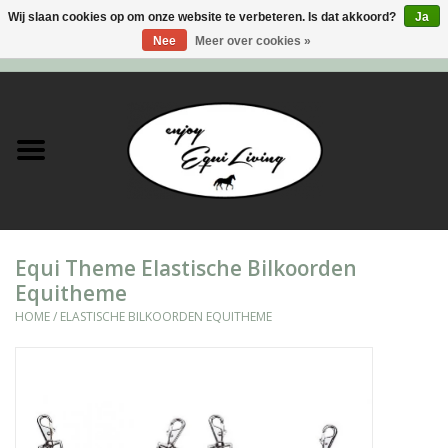
Wij slaan cookies op om onze website te verbeteren. Is dat akkoord?
Ja
Nee
Meer over cookies »
0 Artikelen - €0,00
Home
Stal en meer
Paard
Equi Theme Elastische Bilkoorden
Ruiter
Equitheme
HOME
/
ELASTISCHE BILKOORDEN EQUITHEME
Verzorging
Super Sales deals