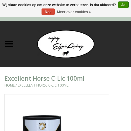
Wij slaan cookies op om onze website te verbeteren. Is dat akkoord?
Ja
Nee
Meer over cookies »
0 Artikelen - €0,00
Home
Stal en meer
Paard
Excellent Horse C-Lic 100ml
Ruiter
HOME
/
EXCELLENT HORSE C-LIC 100ML
Verzorging
Super Sales deals