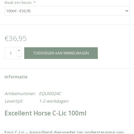
Maak een keuze:
*
€36,95
+
TOEVOEGEN AAN WINKELWAGEN
-
Informatie
Artikelnummer:
EQUI0024C
Levertijd:
1-2 werkdagen
Excellent Horse C-Lic 100ml
Equi C-Lic – Aanvullend diervoeder ter ondersteuning van