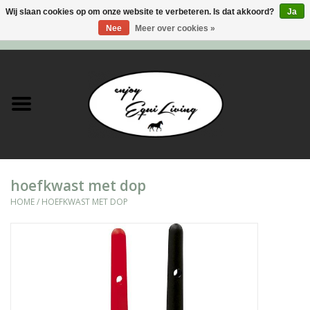
Wij slaan cookies op om onze website te verbeteren. Is dat akkoord?
Ja
Nee
Meer over cookies »
0 Artikelen - €0,00
Home
Stal en meer
Paard
hoefkwast met dop
Ruiter
HOME
/
HOEFKWAST MET DOP
Verzorging
Super Sales deals