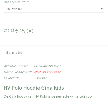
Maak een keuze:
*
€45,00
€69,95
Informatie
Artikelnummer:
007-0401093670
Beschikbaarheid:
Niet op voorraad
Levertijd:
2 weken
HV Polo Hoodie Gina Kids
De Gina hoody van HV Polo is de perfecte wintertrui voor
kinderen. Gemaakt van ultrazachte fleece, biedt deze hoody niet