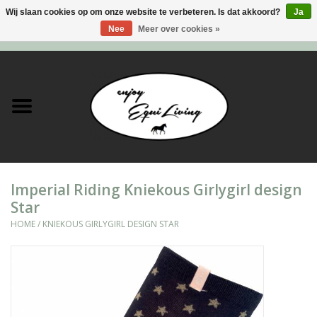
Wij slaan cookies op om onze website te verbeteren. Is dat akkoord?
Ja
Nee
Meer over cookies »
0 Artikelen - €0,00
Home
Stal en meer
Paard
Imperial Riding Kniekous Girlygirl design
Ruiter
Star
HOME
/
KNIEKOUS GIRLYGIRL DESIGN STAR
Verzorging
Super Sales deals