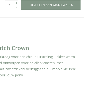
+
TOEVOEGEN AAN WINKELWAGEN
-
utch Crown
kraag voor een chique uitstraling. Lekker warm
al ontworpen voor de allerkleinsten, met
 als zweetdeken! Verkrijgbaar in 3 mooie kleuren:
voor jouw pony!