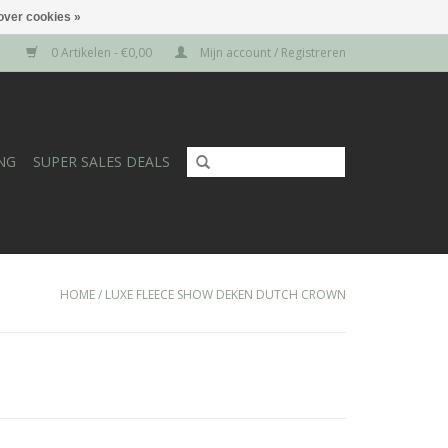
over cookies »
0 Artikelen - €0,00
Mijn account / Registreren
NG
SUPER SALES DEALS
HOME
/
LUXE FLEECE SHOW DEKEN DUTCH CROWN