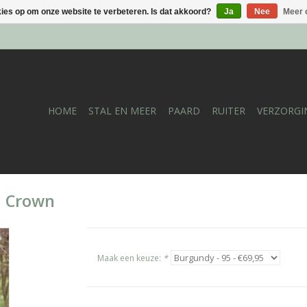
kies op om onze website te verbeteren. Is dat akkoord?
Ja
Nee
Meer 
HOME
STAL EN MEER
PAARD
RUITER
VERZORGI
h Crown
Maak een keuze:
*