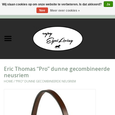
Wij slaan cookies op om onze website te verbeteren. Is dat akkoord?
Ja
Nee
Meer over cookies »
0 Artikelen - €0,00
Home
Stal en meer
Paard
Eric Thomas “Pro” dunne gecombineerde
Ruiter
neusriem
HOME
/
“PRO” DUNNE GECOMBINEERDE NEUSRIEM
Verzorging
Super Sales deals