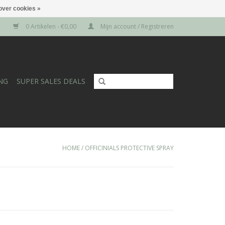
over cookies »
0 Artikelen - €0,00
Mijn account / Registreren
NG
SUPER SALES DEALS
HOME
/
OFFICINIALS PROTECTIVE SPRAY