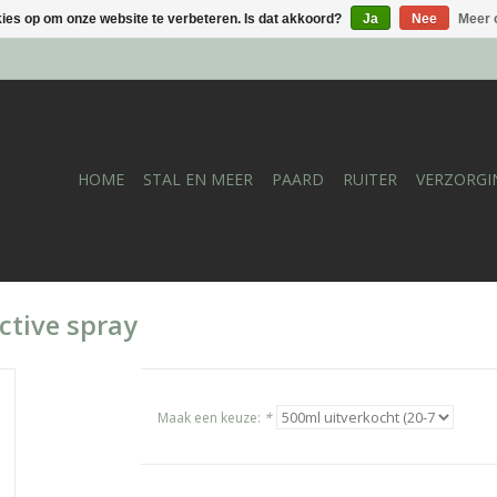
kies op om onze website te verbeteren. Is dat akkoord?
Ja
Nee
Meer 
HOME
STAL EN MEER
PAARD
RUITER
VERZORGI
ctive spray
Maak een keuze:
*