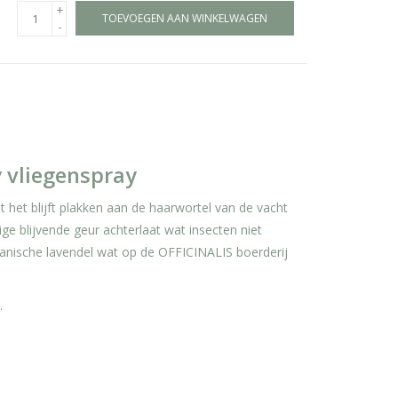
+
TOEVOEGEN AAN WINKELWAGEN
-
y vliegenspray
 het blijft plakken aan de haarwortel van de vacht
ge blijvende geur achterlaat wat insecten niet
rganische lavendel wat op de OFFICINALIS boerderij
.