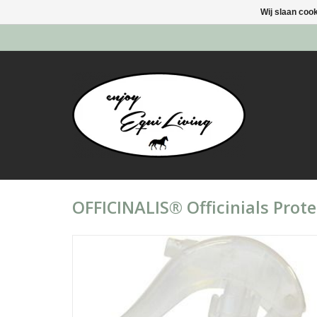
Wij slaan coo
OFFICINALIS® Officinials Prote