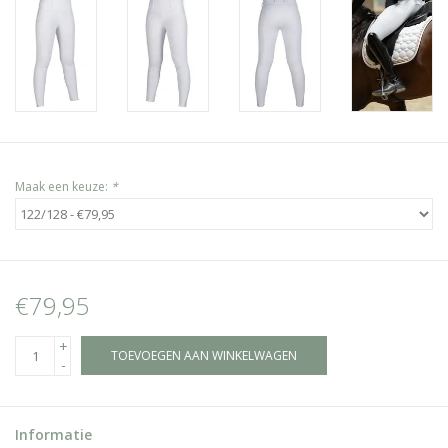
Maak een keuze:
*
€79,95
+
TOEVOEGEN AAN WINKELWAGEN
-
Informatie