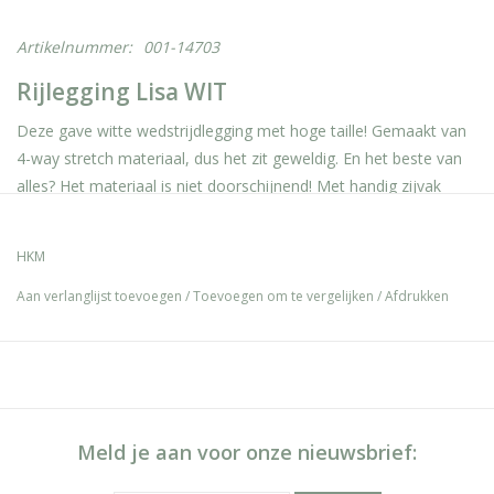
Artikelnummer:
001-14703
Rijlegging Lisa WIT
Deze gave witte wedstrijdlegging met hoge taille! Gemaakt van
4-way stretch materiaal, dus het zit geweldig. En het beste van
alles? Het materiaal is niet doorschijnend! Met handig zijvak
voor je telefoon en een brede tailleband met riemlussen. Echt
een stijlvolle keuze!
HKM
Aan verlanglijst toevoegen
/
Toevoegen om te vergelijken
/
Afdrukken
Meld je aan voor onze nieuwsbrief: