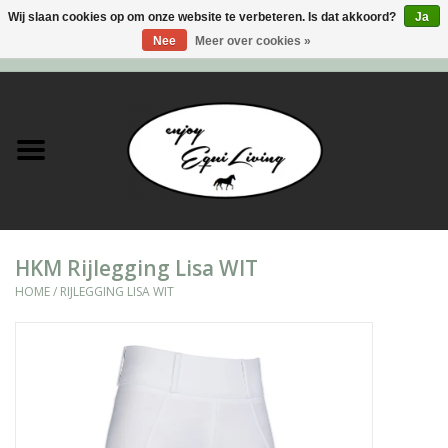
Wij slaan cookies op om onze website te verbeteren. Is dat akkoord?
Ja
Nee
Meer over cookies »
0 Artikelen - €0,00
Home
Stal en meer
Paard
HKM Rijlegging Lisa WIT
Ruiter
HOME
/
RIJLEGGING LISA WIT
Verzorging
Super Sales deals