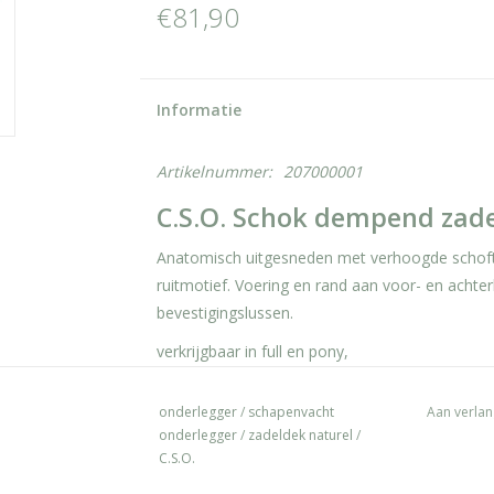
€81,90
Informatie
Artikelnummer:
207000001
C.S.O. Schok dempend zad
Anatomisch uitgesneden met verhoogde schoft.
ruitmotief. Voering en rand aan voor- en achte
bevestigingslussen.
verkrijgbaar in full en pony,
in de kleuren Naturel en Zwart
onderlegger
/
schapenvacht
Aan verlan
onderlegger
/
zadeldek naturel
/
C.S.O.