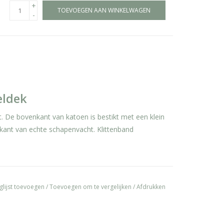
+
TOEVOEGEN AAN WINKELWAGEN
-
eldek
 De bovenkant van katoen is bestikt met een klein
rkant van echte schapenvacht. Klittenband
glijst toevoegen
/
Toevoegen om te vergelijken
/
Afdrukken