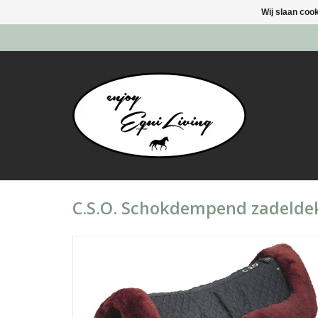
Wij slaan coo
C.S.O. Schokdempend zadelde