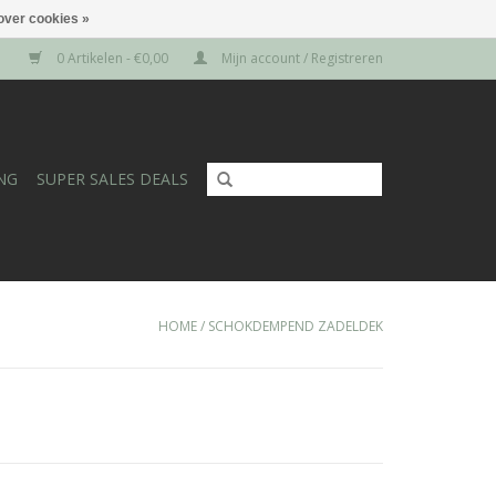
over cookies »
0 Artikelen - €0,00
Mijn account / Registreren
NG
SUPER SALES DEALS
HOME
/
SCHOKDEMPEND ZADELDEK