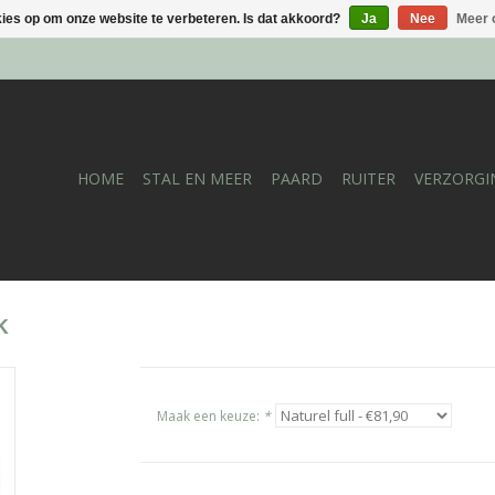
kies op om onze website te verbeteren. Is dat akkoord?
Ja
Nee
Meer 
HOME
STAL EN MEER
PAARD
RUITER
VERZORGI
k
Maak een keuze:
*