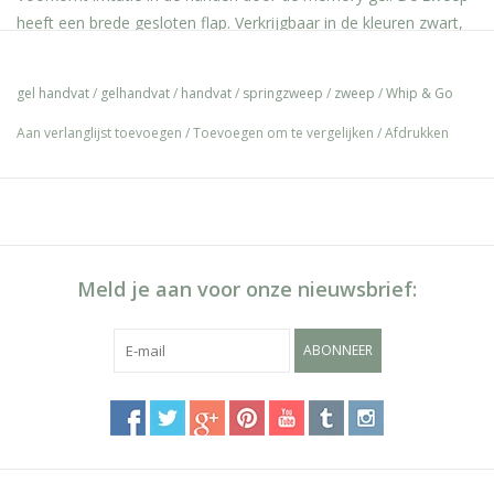
heeft een brede gesloten flap. Verkrijgbaar in de kleuren zwart,
licht blauw,groen en roze.
De zweep heeft een glasvezel kern die bekleed is met
gel handvat
/
gelhandvat
/
handvat
/
springzweep
/
zweep
/
Whip & Go
gevlochten polypropyleen en bevat een aluminium vergulde ABS
Aan verlanglijst toevoegen
/
Toevoegen om te vergelijken
/
Afdrukken
dop. ABS handvat met memory gel. Brede gesloten synthetische
flap.
Meld je aan voor onze nieuwsbrief:
ABONNEER