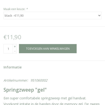
Maak een keuze:
*
€11,90
+
TOEVOEGEN AAN WINKELWAGEN
-
Informatie
Artikelnummer:
951060002
Springzweep "gel"
Een super comfortabele springzweep met gel handvat.
Voorkomt irritatie in de handen door de memory gel. De zweep