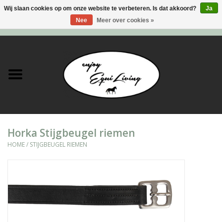
Wij slaan cookies op om onze website te verbeteren. Is dat akkoord?
Ja
Nee
Meer over cookies »
0 Artikelen - €0,00
Home
Stal en meer
Paard
Horka Stijgbeugel riemen
Ruiter
HOME
/
STIJGBEUGEL RIEMEN
Verzorging
Super Sales deals