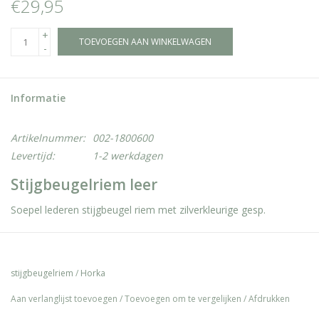
€29,95
+
TOEVOEGEN AAN WINKELWAGEN
-
Informatie
Artikelnummer:
002-1800600
Levertijd:
1-2 werkdagen
Stijgbeugelriem leer
Soepel lederen stijgbeugel riem met zilverkleurige gesp.
stijgbeugelriem
/
Horka
Aan verlanglijst toevoegen
/
Toevoegen om te vergelijken
/
Afdrukken