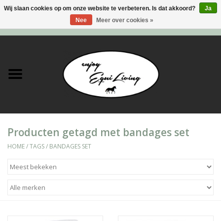
Wij slaan cookies op om onze website te verbeteren. Is dat akkoord?
Ja
Nee
Meer over cookies »
0 Artikelen - €0,00
Home
Stal en meer
Paard
Producten getagd met bandages set
Ruiter
HOME
/
TAGS
/
BANDAGES SET
Verzorging
Super Sales deals