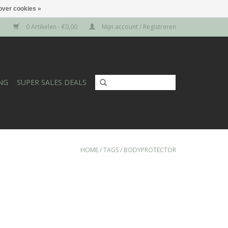
over cookies »
0 Artikelen - €0,00
Mijn account / Registreren
NG
SUPER SALES DEALS
HOME
/
TAGS
/
BODYPROTECTOR