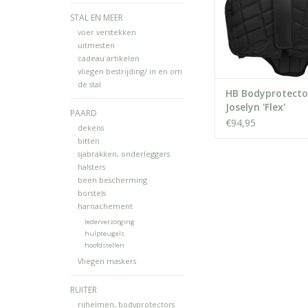
STAL EN MEER
voer verstekken
uitmesten
cadeau artikelen
vliegen bestrijding/ in en om
de stal
HB Bodyprotecto
Joselyn 'Flex'
PAARD
€94,95
dekens
bitten
sjabrakken, onderleggers
halsters
been bescherming
borstels
harnachement
lederverzorging
hulpteugels
hoofdstellen
Vliegen maskers
RUITER
rijhelmen, bodyprotectors