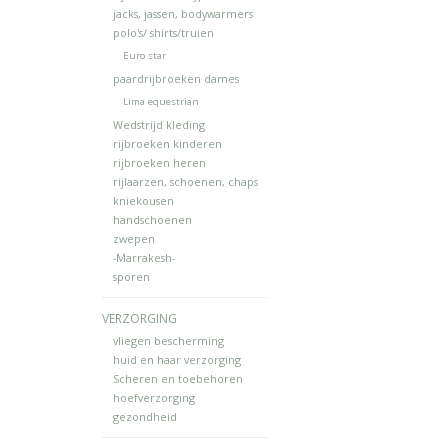
jacks, jassen, bodywarmers
polo's/ shirts/truien
Euro star
paardrijbroeken dames
Lima equestrian
Wedstrijd kleding
rijbroeken kinderen
rijbroeken heren
rijlaarzen, schoenen, chaps
kniekousen
handschoenen
zwepen
-Marrakesh-
sporen
VERZORGING
vliegen bescherming
huid en haar verzorging
Scheren en toebehoren
hoefverzorging
gezondheid