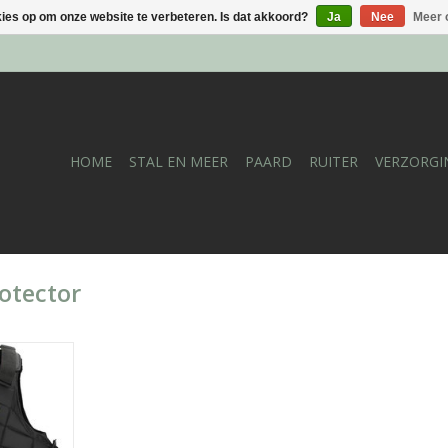
kies op om onze website te verbeteren. Is dat akkoord?
Ja
Nee
Meer 
HOME
STAL EN MEER
PAARD
RUITER
VERZORGI
otector
j uitstek
NKELWAGEN