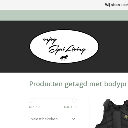
Wij slaan coo
Producten getagd met bodypr
Debody protector bi
Min: €
0
Max: €
95
TOEVOEGEN AAN WI