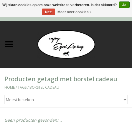
Wij slaan cookies op om onze website te verbeteren. Is dat akkoord?
Ja
Nee
Meer over cookies »
0 Artikelen - €0,00
Home
Stal en meer
Paard
Producten getagd met borstel cadeau
Ruiter
HOME
/
TAGS
/
BORSTEL CADEAU
Verzorging
Super Sales deals
Geen producten gevonden!...