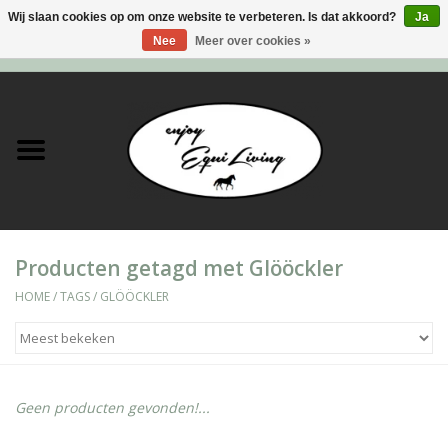
Wij slaan cookies op om onze website te verbeteren. Is dat akkoord?
Ja
Nee
Meer over cookies »
0 Artikelen - €0,00
Home
Stal en meer
Paard
Producten getagd met Glööckler
Ruiter
HOME
/
TAGS
/
GLÖÖCKLER
Verzorging
Super Sales deals
Geen producten gevonden!...