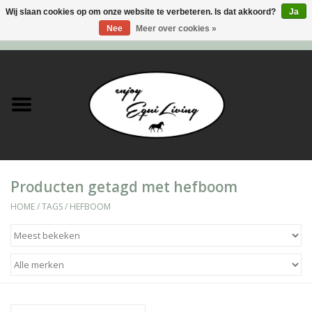
Wij slaan cookies op om onze website te verbeteren. Is dat akkoord?
Ja
Nee
Meer over cookies »
0 Artikelen - €0,00
Home
Stal en meer
Paard
Producten getagd met hefboom
Ruiter
HOME
/
TAGS
/
HEFBOOM
Verzorging
Super Sales deals