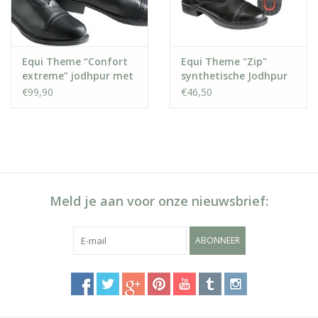
Equi Theme “Confort
Equi Theme "Zip"
extreme” jodhpur met
synthetische Jodhpur
rits
€99,90
€46,50
Meld je aan voor onze nieuwsbrief:
ABONNEER