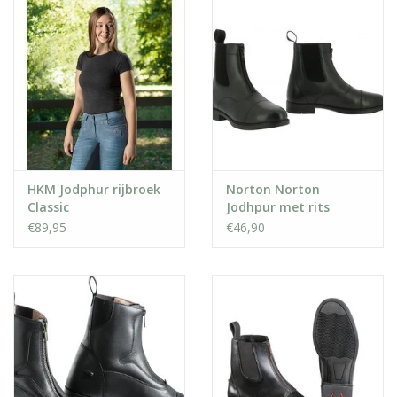
HKM Jodphur rijbroek
Norton Norton
Classic
Jodhpur met rits
€89,95
€46,90