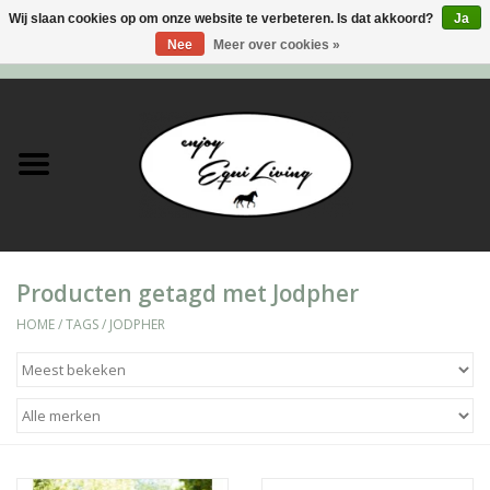
Wij slaan cookies op om onze website te verbeteren. Is dat akkoord?
Ja
Nee
Meer over cookies »
0 Artikelen - €0,00
Home
Stal en meer
Paard
Producten getagd met Jodpher
Ruiter
HOME
/
TAGS
/
JODPHER
Verzorging
Super Sales deals