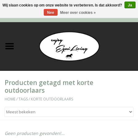
Wij slaan cookies op om onze website te verbeteren. Is dat akkoord?
Ja
Nee
Meer over cookies »
0 Artikelen - €0,00
Home
Stal en meer
Paard
Producten getagd met korte
Ruiter
outdoorlaars
Verzorging
HOME
/
TAGS
/
KORTE OUTDOORLAARS
Super Sales deals
Geen producten gevonden!...