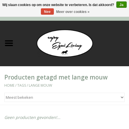
Wij slaan cookies op om onze website te verbeteren. Is dat akkoord?
Ja
Nee
Meer over cookies »
0 Artikelen - €0,00
Home
Stal en meer
Paard
Producten getagd met lange mouw
Ruiter
HOME
/
TAGS
/
LANGE MOUW
Verzorging
Super Sales deals
Geen producten gevonden!...