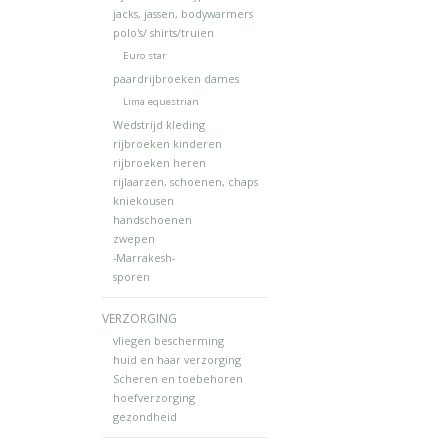
jacks, jassen, bodywarmers
polo's/ shirts/truien
Euro star
paardrijbroeken dames
Lima equestrian
Wedstrijd kleding
rijbroeken kinderen
rijbroeken heren
rijlaarzen, schoenen, chaps
kniekousen
handschoenen
zwepen
-Marrakesh-
sporen
VERZORGING
vliegen bescherming
huid en haar verzorging
Scheren en toebehoren
hoefverzorging
gezondheid