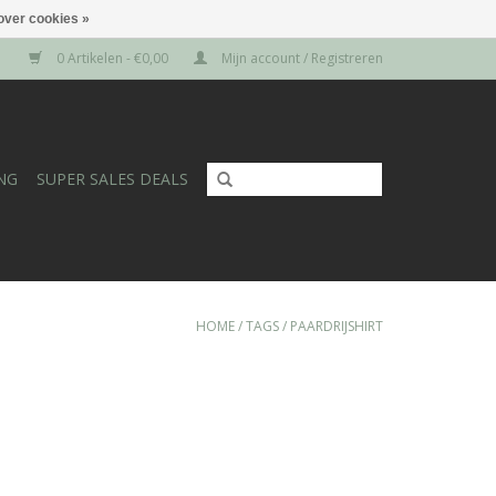
over cookies »
0 Artikelen - €0,00
Mijn account / Registreren
NG
SUPER SALES DEALS
HOME
/
TAGS
/
PAARDRIJSHIRT