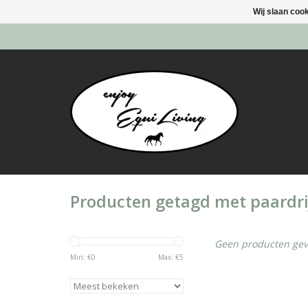
Wij slaan coo
Producten getagd met paardri
Geen producten gev
Min: €
0
Max: €
5