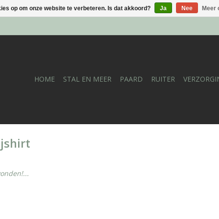
kies op om onze website te verbeteren. Is dat akkoord?
Ja
Nee
Meer 
HOME
STAL EN MEER
PAARD
RUITER
VERZORGI
jshirt
onden!...