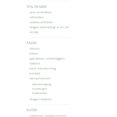
STAL EN MEER
voer verstekken
uitmesten
cadeau artikelen
vliegen bestrijding/ in en om
de stal
PAARD
dekens
bitten
sjabrakken, onderleggers
halsters
been bescherming
borstels
harnachement
lederverzorging
hulpteugels
hoofdstellen
Vliegen maskers
RUITER
rijhelmen, bodyprotectors