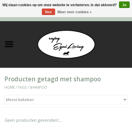
Wij slaan cookies op om onze website te verbeteren. Is dat akkoord?
Ja
Nee
Meer over cookies »
0 Artikelen - €0,00
Home
Stal en meer
Paard
Producten getagd met shampoo
Ruiter
HOME
/
TAGS
/
SHAMPOO
Verzorging
Super Sales deals
Geen producten gevonden!...