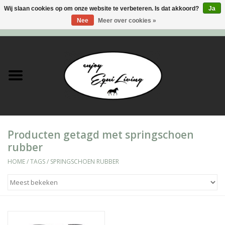
Wij slaan cookies op om onze website te verbeteren. Is dat akkoord?
Ja
Nee
Meer over cookies »
0 Artikelen - €0,00
Home
Stal en meer
Paard
Producten getagd met springschoen
Ruiter
rubber
Verzorging
HOME
/
TAGS
/
SPRINGSCHOEN RUBBER
Super Sales deals