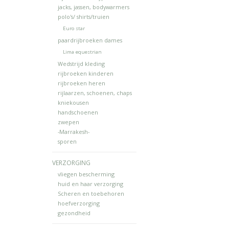
jacks, jassen, bodywarmers
polo's/ shirts/truien
Euro star
paardrijbroeken dames
Lima equestrian
Wedstrijd kleding
rijbroeken kinderen
rijbroeken heren
rijlaarzen, schoenen, chaps
kniekousen
handschoenen
zwepen
-Marrakesh-
sporen
VERZORGING
vliegen bescherming
huid en haar verzorging
Scheren en toebehoren
hoefverzorging
gezondheid