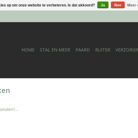
kies op om onze website te verbeteren. Is dat akkoord?
Ja
Nee
Meer 
HOME
STAL EN MEER
PAARD
RUITER
VERZORGI
ken
onden!...