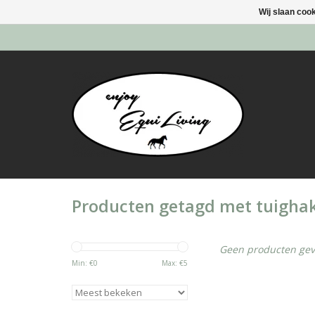
Wij slaan coo
Producten getagd met tuigha
Geen producten gev
Min: €
0
Max: €
5