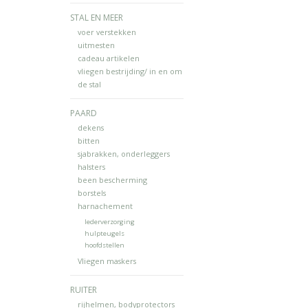
STAL EN MEER
voer verstekken
uitmesten
cadeau artikelen
vliegen bestrijding/ in en om
de stal
PAARD
dekens
bitten
sjabrakken, onderleggers
halsters
been bescherming
borstels
harnachement
lederverzorging
hulpteugels
hoofdstellen
Vliegen maskers
RUITER
rijhelmen, bodyprotectors