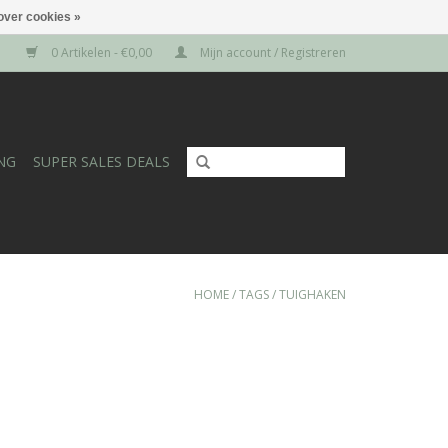
over cookies »
0 Artikelen - €0,00
Mijn account / Registreren
NG
SUPER SALES DEALS
HOME
/
TAGS
/
TUIGHAKEN