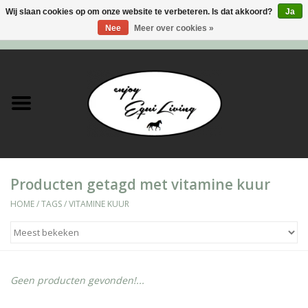
Wij slaan cookies op om onze website te verbeteren. Is dat akkoord?
Ja
Nee
Meer over cookies »
0 Artikelen - €0,00
Home
Stal en meer
Paard
Producten getagd met vitamine kuur
Ruiter
HOME
/
TAGS
/
VITAMINE KUUR
Verzorging
Super Sales deals
Geen producten gevonden!...