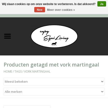
Wij slaan cookies op om onze website te verbeteren. Is dat akkoord?
Ja
Nee
Meer over cookies »
0 Artikelen - €0,00
Home
Stal en meer
Paard
Producten getagd met vork martingaal
Ruiter
HOME
/
TAGS
/
VORK MARTINGAAL
Verzorging
Super Sales deals