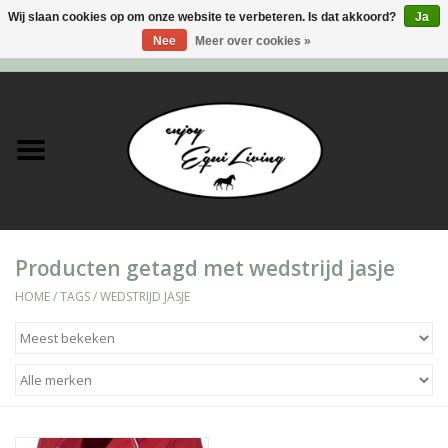
Wij slaan cookies op om onze website te verbeteren. Is dat akkoord?
Ja
Nee
Meer over cookies »
0 Artikelen - €0,00
Home
Stal en meer
Paard
Producten getagd met wedstrijd jasje
Ruiter
HOME
/
TAGS
/
WEDSTRIJD JASJE
Verzorging
Super Sales deals