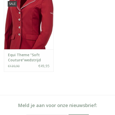
SALE
Equi Theme “Soft
Couture”wedstrijd
jasje
€49,95
€139,90
Meld je aan voor onze nieuwsbrief: