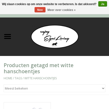
Wij slaan cookies op om onze website te verbeteren. Is dat akkoord?
Ja
Nee
Meer over cookies »
0 Artikelen - €0,00
Home
Stal en meer
Paard
Producten getagd met witte
Ruiter
hanschoentjes
Verzorging
HOME
/
TAGS
/
WITTE HANSCHOENTJES
Super Sales deals