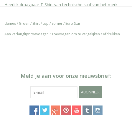
Heerlijk draagbaar T-Shirt van technische stof van het merk
Eurostar! Perfect voor tijden het rijden of gewoon casual. Het
shirt is licht getailleerd, heeft korte mouwen en heeft het Euro
dames
/
Groen
/
Shirt
/
top
/
zomer
/
Euro Star
Star Logo op de voorkant in strass en studs. in de kleur Castor
grey (Groen grijs)
Aan verlanglijst toevoegen
/
Toevoegen om te vergelijken
/
Afdrukken
wassen op 30 graden en niet in de droger. 82% Polyester, 18%
Elastane
Meld je aan voor onze nieuwsbrief:
ABONNEER